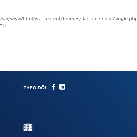
Chuyển
đến
nội
/var/www/html/wp-content/themes/flatsome-child/single.php
dung
" >
THEO DÕI