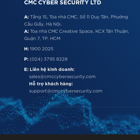
CMC CYBER SECURITY LTD
A:
Tầng 15, Tòa nhà CMC, Số 11 Duy Tân, Phường
Cầu Giấy, Hà Nội.
A:
Tòa nhà CMC Creative Space, KCX Tân Thuận,
Quận 7, TP. HCM
H:
1900 2025
P:
(024) 3795 8228
E:
Liên hệ kinh doanh:
sales@cmccybersecurity.com
Hỗ trợ khách hàng:
support@cmccybersecurity.com