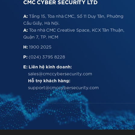
CMC CYBER SECURITY LTD
A:
Tầng 15, Tòa nhà CMC, Số 11 Duy Tân, Phường
Cầu Giấy, Hà Nội.
A:
Tòa nhà CMC Creative Space, KCX Tân Thuận,
Quận 7, TP. HCM
H:
1900 2025
P:
(024) 3795 8228
E:
Liên hệ kinh doanh:
sales@cmccybersecurity.com
Hỗ trợ khách hàng:
support@cmccybersecurity.com