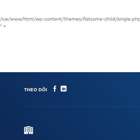
Chuyển
đến
nội
/var/www/html/wp-content/themes/flatsome-child/single.php
dung
" >
THEO DÕI