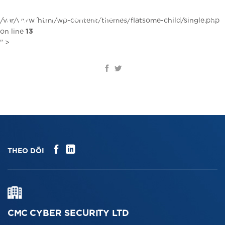
Chuyển
đến
VI
/var/www/html/wp-content/themes/flatsome-child/single.php
nội
on line
13
dung
" >
THEO DÕI
CMC CYBER SECURITY LTD