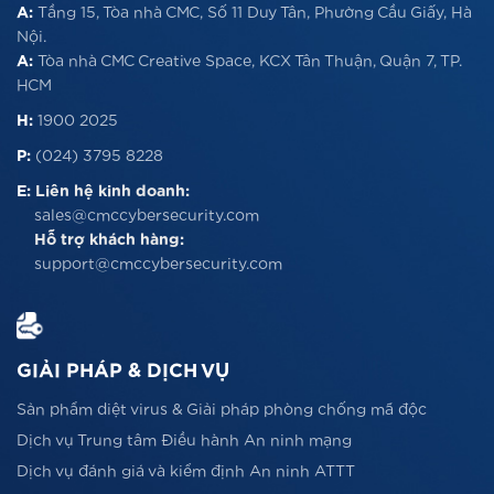
A:
Tầng 15, Tòa nhà CMC, Số 11 Duy Tân, Phường Cầu Giấy, Hà
Nội.
A:
Tòa nhà CMC Creative Space, KCX Tân Thuận, Quận 7, TP.
HCM
H:
1900 2025
P:
(024) 3795 8228
E:
Liên hệ kinh doanh:
sales@cmccybersecurity.com
Hỗ trợ khách hàng:
support@cmccybersecurity.com
GIẢI PHÁP & DỊCH VỤ
Sản phẩm diệt virus & Giải pháp phòng chống mã độc
Dịch vụ Trung tâm Điều hành An ninh mạng
Dịch vụ đánh giá và kiểm định An ninh ATTT