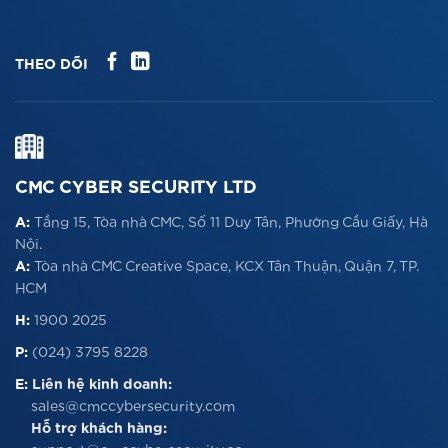
THEO DÕI
CMC CYBER SECURITY LTD
A:
Tầng 15, Tòa nhà CMC, Số 11 Duy Tân, Phường Cầu Giấy, Hà
Nội.
A:
Tòa nhà CMC Creative Space, KCX Tân Thuận, Quận 7, TP.
HCM
H:
1900 2025
P:
(024) 3795 8228
E:
Liên hệ kinh doanh:
sales@cmccybersecurity.com
Hỗ trợ khách hàng: