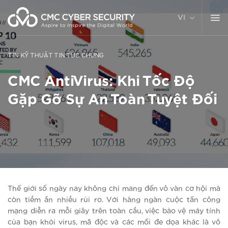
Chuyển
đến
VI
nội
dung
TIN KỸ THUẬT
TIN TỨC CHUNG
CMC AntiVirus: Khi Tốc Độ
Gặp Gỡ Sự An Toàn Tuyệt Đối
Thế giới số ngày nay không chỉ mang đến vô vàn cơ hội mà
còn tiềm ẩn nhiều rủi ro. Với hàng ngàn cuộc tấn công
mạng diễn ra mỗi giây trên toàn cầu, việc bảo vệ máy tính
của bạn khỏi virus, mã độc và các mối đe dọa khác là vô