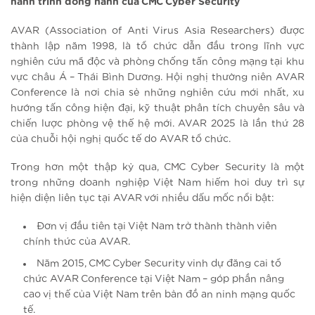
hành trình đồng hành của CMC Cyber Security
AVAR (Association of Anti Virus Asia Researchers) được
thành lập năm 1998, là tổ chức dẫn đầu trong lĩnh vực
nghiên cứu mã độc và phòng chống tấn công mạng tại khu
vực châu Á – Thái Bình Dương. Hội nghị thường niên AVAR
Conference là nơi chia sẻ những nghiên cứu mới nhất, xu
hướng tấn công hiện đại, kỹ thuật phân tích chuyên sâu và
chiến lược phòng vệ thế hệ mới. AVAR 2025 là lần thứ 28
của chuỗi hội nghị quốc tế do AVAR tổ chức.
Trong hơn một thập kỷ qua, CMC Cyber Security là một
trong những doanh nghiệp Việt Nam hiếm hoi duy trì sự
hiện diện liên tục tại AVAR với nhiều dấu mốc nổi bật:
Đơn vị đầu tiên tại Việt Nam trở thành thành viên
chính thức của AVAR.
Năm 2015, CMC Cyber Security vinh dự đăng cai tổ
chức AVAR Conference tại Việt Nam – góp phần nâng
cao vị thế của Việt Nam trên bản đồ an ninh mạng quốc
tế.