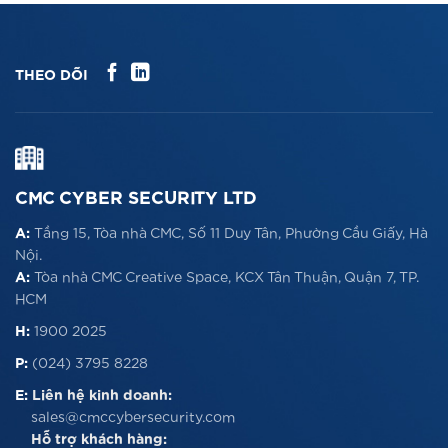
THEO DÕI
CMC CYBER SECURITY LTD
A:
Tầng 15, Tòa nhà CMC, Số 11 Duy Tân, Phường Cầu Giấy, Hà
Nội.
A:
Tòa nhà CMC Creative Space, KCX Tân Thuận, Quận 7, TP.
HCM
H:
1900 2025
P:
(024) 3795 8228
E:
Liên hệ kinh doanh:
sales@cmccybersecurity.com
Hỗ trợ khách hàng: