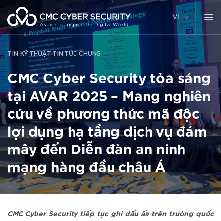
Chuyển
đến
VI
nội
dung
TIN KỸ THUẬT
TIN TỨC CHUNG
CMC Cyber Security tỏa sáng
tại AVAR 2025 – Mang nghiên
cứu về phương thức mã độc
lợi dụng hạ tầng dịch vụ đám
mây đến Diễn đàn an ninh
mạng hàng đầu châu Á
CMC Cyber Security tiếp tục ghi dấu ấn trên trường quốc