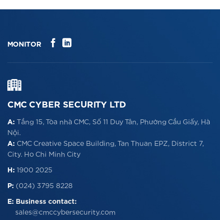
MONITOR
CMC CYBER SECURITY LTD
A:
Tầng 15, Tòa nhà CMC, Số 11 Duy Tân, Phường Cầu Giấy, Hà
Nội.
A:
CMC Creative Space Building, Tan Thuan EPZ, District 7,
City. Ho Chi Minh City
H:
1900 2025
P:
(024) 3795 8228
E:
Business contact:
sales@cmccybersecurity.com