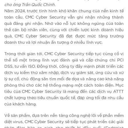
cho ông Trần Quốc Chính.
Năm 2024, trước tình hình khó khăn chung của nền kinh tế
toàn cầu, CMC Cyber Security vẫn ghi nhận những thành
quả đáng ghi nhận. Nhờ vào nỗ lực không ngừng của toàn
thể cán bộ nhân viên, cùng với chiến lược kinh doanh hiệu
quả, CMC Cyber Security đã đạt được mức tăng trưởng
doanh thu và lợi nhuận ấn tượng ở nhiều lĩnh vực.
Trong thời gian tới, CMC Cyber Security tiếp tục củng cố vị
thế số một trong lĩnh vực đánh giá và cấp chứng chỉ PCI
DSS, tư vấn ISO. Đồng thời, công ty đẩy mạnh phát triển các
dịch vụ kiểm thử xâm nhập, dịch vụ giám sát, ứng cứu và xử
lý sự cố, chủ động săn tìm mối đe dọa và nâng cao khả năng
phòng thủ cho các hệ thống mạng một cách toàn diện. Mục
tiêu của CMC Cyber Security là mang đến các dịch vụ ATTT
chất lượng theo tiêu chuẩn quốc tế, đáp ứng tối đa nhu cầu
của khách hàng.
Về sản phẩm, dựa trên nền tảng công nghệ lõi về phần mềm
diệt virus, CMC Cyber Security sẽ tiếp tục phát triển các giải