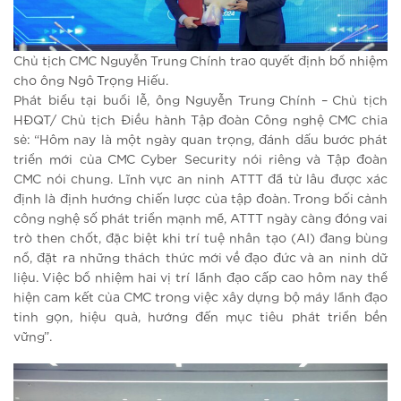
Chủ tịch CMC Nguyễn Trung Chính trao quyết định bổ nhiệm
cho ông Ngô Trọng Hiếu.
Phát biểu tại buổi lễ, ông Nguyễn Trung Chính – Chủ tịch
HĐQT/ Chủ tịch Điều hành Tập đoàn Công nghệ CMC chia
sẻ: “Hôm nay là một ngày quan trọng, đánh dấu bước phát
triển mới của CMC Cyber Security nói riêng và Tập đoàn
CMC nói chung. Lĩnh vực an ninh ATTT đã từ lâu được xác
định là định hướng chiến lược của tập đoàn. Trong bối cảnh
công nghệ số phát triển mạnh mẽ, ATTT ngày càng đóng vai
trò then chốt, đặc biệt khi trí tuệ nhân tạo (AI) đang bùng
nổ, đặt ra những thách thức mới về đạo đức và an ninh dữ
liệu. Việc bổ nhiệm hai vị trí lãnh đạo cấp cao hôm nay thể
hiện cam kết của CMC trong việc xây dựng bộ máy lãnh đạo
tinh gọn, hiệu quả, hướng đến mục tiêu phát triển bền
vững”.