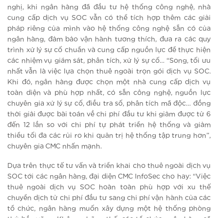
nghị, khi ngân hàng đã đầu tư hệ thống công nghệ, nhà
cung cấp dịch vụ SOC vẫn có thể tích hợp thêm các giải
pháp riêng của mình vào hệ thống công nghệ sẵn có của
ngân hàng, đảm bảo vận hành tương thích, đưa ra các quy
trình xử lý sự cố chuẩn và cung cấp nguồn lực để thực hiện
các nhiệm vụ giám sát, phân tích, xử lý sự cố… “Song, tối ưu
nhất vẫn là việc lựa chọn thuê ngoài trọn gói dịch vụ SOC.
Khi đó, ngân hàng được chọn một nhà cung cấp dịch vụ
toàn diện và phù hợp nhất, có sẵn công nghệ, nguồn lực
chuyên gia xử lý sự cố, điều tra số, phân tích mã độc… đồng
thời giải được bài toán về chi phí đầu tư khi giảm được từ 6
đến 12 lần so với chi phí tự phát triển hệ thống và giảm
thiểu tối đa các rủi ro khi quản trị hệ thống tập trung hơn”,
chuyên gia CMC nhấn mạnh.
Dựa trên thực tế tư vấn và triển khai cho thuê ngoài dịch vụ
SOC tới các ngân hàng, đại diện CMC InfoSec cho hay: “Việc
thuê ngoài dịch vụ SOC hoàn toàn phù hợp với xu thế
chuyển dịch từ chi phí đầu tư sang chi phí vận hành của các
tổ chức, ngân hàng muốn xây dựng một hệ thống phòng