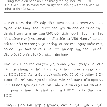
Trung tâm điều hành an ninh mạng thế hệ mới CMC – CMC
NextGen SOC là trung tâm đã đạt đến cấp độ 5 trong 6 cấp độ
phát triển của SOC.
Ở Việt Nam, đạt đến cấp độ 5 hiện có CMC NextGen SOC.
Ngoài việc kiểm soát được các mối đe dọa đã được định
danh, trung tâm này của CMC còn tích hợp trí tuệ nhân tạo
(AI), công nghệ Automation đầu tiên tại Việt Nam và có các
đối tác hỗ trợ trong việc chống lại các mối nguy hiểm mới;
có đội ngũ DevOps và tư vấn có thể đáp ứng các nhu cầu
đặc biệt từ phía các tổ chức, ngân hàng.
Cho nên, theo các chuyên gia, phương án hợp lý nhất cho
các ngân hàng tại thời điểm này là thuê ngoài trọn gói dịch
vụ SOC (SOC- As- a-Service) hoặc nếu đã có hệ thống SIEM
bước đầu thì nên hợp tác cùng một nhà cung cấp dịch vụ
SOC khác (Hybrid) tư vấn và triển khai về quy trình và nhân
lực quản lý thay vì tự phát triển một SOC nội bộ (In-house
SOC).
Trường hợp kết hợp (Hybrid), các chuyên gia khuyến