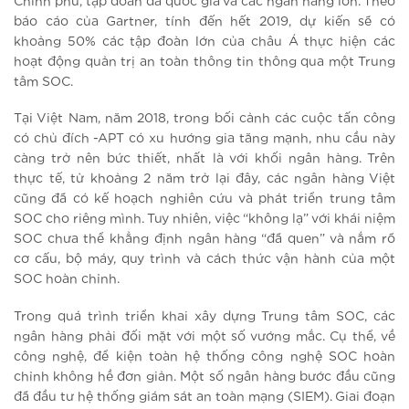
Chính phủ, tập đoàn đa quốc gia và các ngân hàng lớn. Theo
báo cáo của Gartner, tính đến hết 2019, dự kiến sẽ có
khoảng 50% các tập đoàn lớn của châu Á thực hiện các
hoạt động quản trị an toàn thông tin thông qua một Trung
tâm SOC.
Tại Việt Nam, năm 2018, trong bối cảnh các cuộc tấn công
có chủ đích -APT có xu hướng gia tăng mạnh, nhu cầu này
càng trở nên bức thiết, nhất là với khối ngân hàng. Trên
thực tế, từ khoảng 2 năm trở lại đây, các ngân hàng Việt
cũng đã có kế hoạch nghiên cứu và phát triển trung tâm
SOC cho riêng mình. Tuy nhiên, việc “không lạ” với khái niệm
SOC chưa thể khẳng định ngân hàng “đã quen” và nắm rõ
cơ cấu, bộ máy, quy trình và cách thức vận hành của một
SOC hoàn chỉnh.
Trong quá trình triển khai xây dựng Trung tâm SOC, các
ngân hàng phải đối mặt với một số vướng mắc. Cụ thể, về
công nghệ, để kiện toàn hệ thống công nghệ SOC hoàn
chỉnh không hề đơn giản. Một số ngân hàng bước đầu cũng
đã đầu tư hệ thống giám sát an toàn mạng (SIEM). Giai đoạn