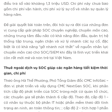
điều tra số vào khoảng 1,3 triệu USD. Chi phí này chưa bao
gồm chi phí vận hành, chi phí xử lý sự cố và nhân sự quản lý
hàng năm.
Để giải quyết bài toán trên, đòi hỏi sự ra đời của những đơn
vị cung cấp giải pháp SOC chuyên nghiệp, chuyên môn cao,
những trung tâm đầu não có khả năng đón đầu, quản trị hệ
thống tập trung, ngăn chặn và xử lý nhanh các sự cố, đặc
biệt là có khả năng “gỡ nhanh nút thắt” về nguồn nhân lực
chuyên môn cao cho SOC/SIEM khi đây là lĩnh vực triển khai
còn rất mới mẻ và non trẻ tại Việt Nam.
Thuê ngoài dịch vụ SOC giúp các ngân hàng tiết kiệm thời
gian, chi phí
Theo ông Hà Thế Phương, Phó Tổng Giám đốc CMC InfoSec –
đơn vị phát triển và xây dựng CMC NextGen SOC, khi phân
tích cấp độ phát triển của SOC trong một cơ quan tổ chức,
các chuyên gia sẽ phân thành 6 cấp độ. Theo đó, cấp độ 1 –
có nhân sự thuộc bộ phân IT hoặc phần mềm theo dõi tình
trạng an ninh, an toàn thông tin; ; cấp độ 2 – tích hợp 1 phần