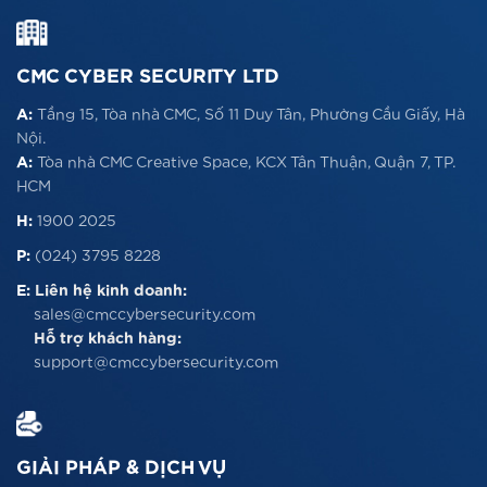
CMC CYBER SECURITY LTD
A:
Tầng 15, Tòa nhà CMC, Số 11 Duy Tân, Phường Cầu Giấy, Hà
Nội.
A:
Tòa nhà CMC Creative Space, KCX Tân Thuận, Quận 7, TP.
HCM
H:
1900 2025
P:
(024) 3795 8228
E:
Liên hệ kinh doanh:
sales@cmccybersecurity.com
Hỗ trợ khách hàng:
support@cmccybersecurity.com
GIẢI PHÁP & DỊCH VỤ