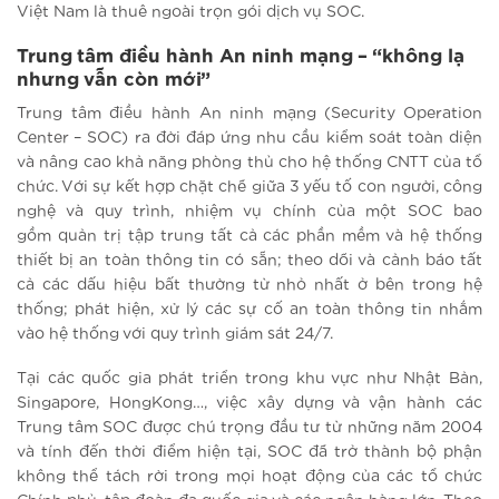
Việt Nam là thuê ngoài trọn gói dịch vụ SOC.
Trung tâm điều hành An ninh mạng – “không lạ
nhưng vẫn còn mới”
Trung tâm điều hành An ninh mạng (Security Operation
Center – SOC) ra đời đáp ứng nhu cầu kiểm soát toàn diện
và nâng cao khả năng phòng thủ cho hệ thống CNTT của tổ
chức. Với sự kết hợp chặt chẽ giữa 3 yếu tố con người, công
nghệ và quy trình, nhiệm vụ chính của một SOC bao
gồm quản trị tập trung tất cả các phần mềm và hệ thống
thiết bị an toàn thông tin có sẵn; theo dõi và cảnh báo tất
cả các dấu hiệu bất thường từ nhỏ nhất ở bên trong hệ
thống; phát hiện, xử lý các sự cố an toàn thông tin nhắm
vào hệ thống với quy trình giám sát 24/7.
Tại các quốc gia phát triển trong khu vực như Nhật Bản,
Singapore, HongKong…, việc xây dựng và vận hành các
Trung tâm SOC được chú trọng đầu tư từ những năm 2004
và tính đến thời điểm hiện tại, SOC đã trở thành bộ phận
không thể tách rời trong mọi hoạt động của các tổ chức