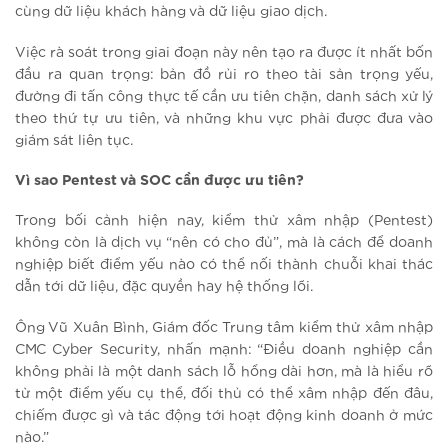
cùng dữ liệu khách hàng và dữ liệu giao dịch.
Việc rà soát trong giai đoạn này nên tạo ra được ít nhất bốn
đầu ra quan trọng: bản đồ rủi ro theo tài sản trọng yếu,
đường đi tấn công thực tế cần ưu tiên chặn, danh sách xử lý
theo thứ tự ưu tiên, và những khu vực phải được đưa vào
giám sát liên tục.
Vì sao Pentest và SOC cần được ưu tiên?
Trong bối cảnh hiện nay, kiểm thử xâm nhập (Pentest)
không còn là dịch vụ “nên có cho đủ”, mà là cách để doanh
nghiệp biết điểm yếu nào có thể nối thành chuỗi khai thác
dẫn tới dữ liệu, đặc quyền hay hệ thống lõi.
Ông Vũ Xuân Bình, Giám đốc Trung tâm kiểm thử xâm nhập
CMC Cyber Security, nhấn mạnh: “Điều doanh nghiệp cần
không phải là một danh sách lỗ hổng dài hơn, mà là hiểu rõ
từ một điểm yếu cụ thể, đối thủ có thể xâm nhập đến đâu,
chiếm được gì và tác động tới hoạt động kinh doanh ở mức
nào.”