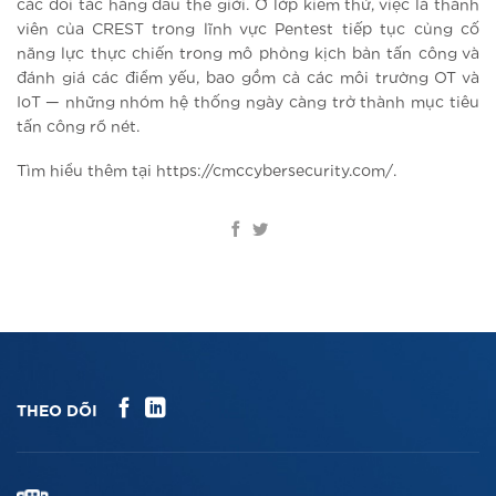
các đối tác hàng đầu thế giới. Ở lớp kiểm thử, việc là thành
viên của CREST trong lĩnh vực Pentest tiếp tục củng cố
năng lực thực chiến trong mô phỏng kịch bản tấn công và
đánh giá các điểm yếu, bao gồm cả các môi trường OT và
IoT — những nhóm hệ thống ngày càng trở thành mục tiêu
tấn công rõ nét.
Tìm hiểu thêm tại https://cmccybersecurity.com/.
THEO DÕI