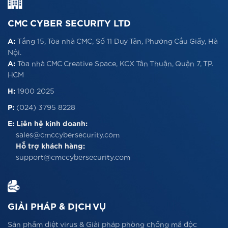
CMC CYBER SECURITY LTD
A:
Tầng 15, Tòa nhà CMC, Số 11 Duy Tân, Phường Cầu Giấy, Hà
Nội.
A:
Tòa nhà CMC Creative Space, KCX Tân Thuận, Quận 7, TP.
HCM
H:
1900 2025
P:
(024) 3795 8228
E:
Liên hệ kinh doanh:
sales@cmccybersecurity.com
Hỗ trợ khách hàng:
support@cmccybersecurity.com
GIẢI PHÁP & DỊCH VỤ
Sản phẩm diệt virus & Giải pháp phòng chống mã độc