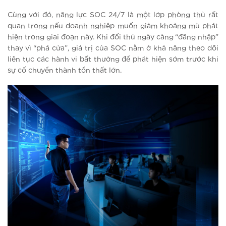
Cùng với đó, năng lực SOC 24/7 là một lớp phòng thủ rất
quan trọng nếu doanh nghiệp muốn giảm khoảng mù phát
hiện trong giai đoạn này. Khi đối thủ ngày càng “đăng nhập”
thay vì “phá cửa”, giá trị của SOC nằm ở khả năng theo dõi
liên tục các hành vi bất thường để phát hiện sớm trước khi
sự cố chuyển thành tổn thất lớn.