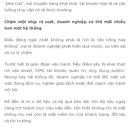
“phá cửa”, mà chuyển sang khai thác tài khoản hợp lệ và các
luồng truy cập có vẻ bình thường.
Chậm một nhịp rà soát, doanh nghiệp có thể mất nhiều
hơn một hệ thống
Điều đáng ngại nhất không phải là “có bị tấn công hay
không”, mà là doanh nghiệp phát hiện quá muộn, ưu tiên sai
và xử lý chậm.
Trước hết là gián đoạn vận hành. Nếu điểm yếu bị khai thác
rơi vào email, VPN, tài khoản quản trị, ứng dụng public-
facing hay hệ thống lõi, doanh nghiệp có thể đối mặt với
việc dừng dịch vụ, nghẽn giao dịch hoặc đứt mạch vận hành
nội bộ.
Kế đến là rò rỉ dữ liệu và hệ quả kéo dài. Khi dữ liệu ngày
càng trở thành mục tiêu hấp dẫn, tổn thất không chỉ là mất
thông tin, mà còn là mất niềm tin của khách hàng, đối tác
và thị trường.