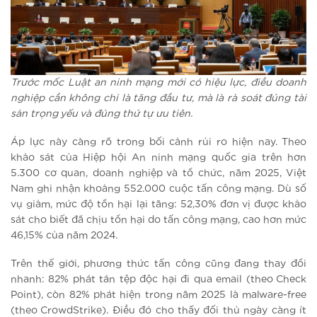
Trước mốc Luật an ninh mạng mới có hiệu lực, điều doanh
nghiệp cần không chỉ là tăng đầu tư, mà là rà soát đúng tài
sản trọng yếu và đúng thứ tự ưu tiên.
Áp lực này càng rõ trong bối cảnh rủi ro hiện nay. Theo
khảo sát của Hiệp hội An ninh mạng quốc gia trên hơn
5.300 cơ quan, doanh nghiệp và tổ chức, năm 2025, Việt
Nam ghi nhận khoảng 552.000 cuộc tấn công mạng. Dù số
vụ giảm, mức độ tổn hại lại tăng: 52,30% đơn vị được khảo
sát cho biết đã chịu tổn hại do tấn công mạng, cao hơn mức
46,15% của năm 2024.
Trên thế giới, phương thức tấn công cũng đang thay đổi
nhanh: 82% phát tán tệp độc hại đi qua email (theo Check
Point), còn 82% phát hiện trong năm 2025 là malware-free
(theo CrowdStrike). Điều đó cho thấy đối thủ ngày càng ít