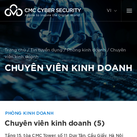
Chuyển
đến
VI
nội
dung
Trang chủ
/
Tin tuyển dụng
/
Phòng kinh doanh
/
Chuyên
viên kinh doanh
CHUYÊN VIÊN KINH DOANH
PHÒNG KINH DOANH
Chuyên viên kinh doanh (5)
Tầng 15, tòa CMC Tower, số 11 Duy Tân, Cầu Giấy, Hà Nội