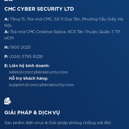
CMC CYBER SECURITY LTD
A:
Tầng 15, Tòa nhà CMC, Số 11 Duy Tân, Phường Cầu Giấy, Hà
Nội.
A:
Tòa nhà CMC Creative Space, KCX Tân Thuận, Quận 7, TP.
HCM
H:
1900 2025
P:
(024) 3795 8228
E:
Liên hệ kinh doanh:
sales@cmccybersecurity.com
Hỗ trợ khách hàng:
support@cmccybersecurity.com
GIẢI PHÁP & DỊCH VỤ
Sản phẩm diệt virus & Giải pháp phòng chống mã độc