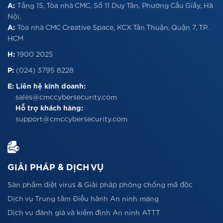
A:
Tầng 15, Tòa nhà CMC, Số 11 Duy Tân, Phường Cầu Giấy, Hà
Nội.
A:
Tòa nhà CMC Creative Space, KCX Tân Thuận, Quận 7, TP.
HCM
H:
1900 2025
P:
(024) 3795 8228
E:
Liên hệ kinh doanh:
sales@cmccybersecurity.com
Hỗ trợ khách hàng:
support@cmccybersecurity.com
GIẢI PHÁP & DỊCH VỤ
Sản phẩm diệt virus & Giải pháp phòng chống mã độc
Dịch vụ Trung tâm Điều hành An ninh mạng
Dịch vụ đánh giá và kiểm định An ninh ATTT