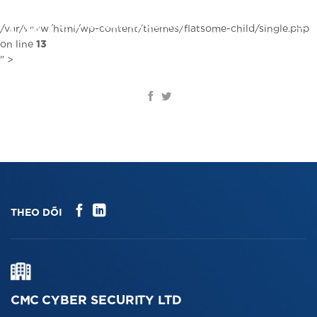
Chuyển
đến
VI
/var/www/html/wp-content/themes/flatsome-child/single.php
nội
on line
13
dung
" >
THEO DÕI
CMC CYBER SECURITY LTD