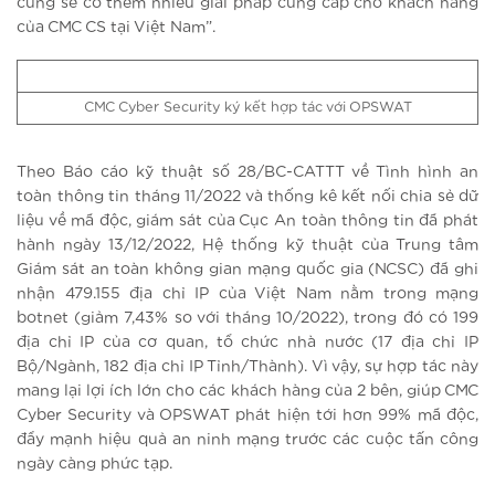
cũng sẽ có thêm nhiều giải pháp cung cấp cho khách hàng
của CMC CS tại Việt Nam”.
CMC Cyber Security ký kết hợp tác với OPSWAT
Theo Báo cáo kỹ thuật số 28/BC-CATTT về Tình hình an
toàn thông tin tháng 11/2022 và thống kê kết nối chia sẻ dữ
liệu về mã độc, giám sát của Cục An toàn thông tin đã phát
hành ngày 13/12/2022, Hệ thống kỹ thuật của Trung tâm
Giám sát an toàn không gian mạng quốc gia (NCSC) đã ghi
nhận 479.155 địa chỉ IP của Việt Nam nằm trong mạng
botnet (giảm 7,43% so với tháng 10/2022), trong đó có 199
địa chỉ IP của cơ quan, tổ chức nhà nước (17 địa chỉ IP
Bộ/Ngành, 182 địa chỉ IP Tỉnh/Thành). Vì vậy, sự hợp tác này
mang lại lợi ích lớn cho các khách hàng của 2 bên, giúp CMC
Cyber Security và OPSWAT phát hiện tới hơn 99% mã độc,
đẩy mạnh hiệu quả an ninh mạng trước các cuộc tấn công
ngày càng phức tạp.