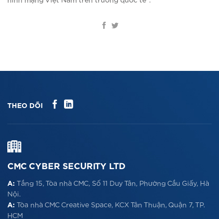
ninh mạng Việt Nam trên trường quốc tế”.
THEO DÕI
CMC CYBER SECURITY LTD
A:
Tầng 15, Tòa nhà CMC, Số 11 Duy Tân, Phường Cầu Giấy, Hà
Nội.
A:
Tòa nhà CMC Creative Space, KCX Tân Thuận, Quận 7, TP.
HCM