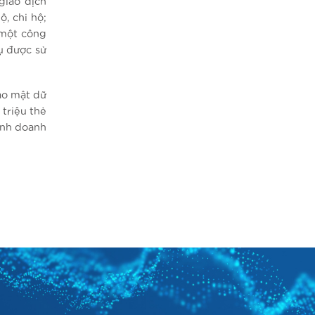
giao dịch
, chi hộ;
 một công
vụ được sử
ảo mật dữ
triệu thẻ
inh doanh