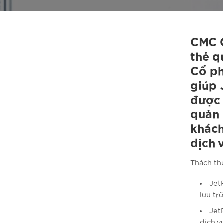
CMC C
thẻ q
Cổ ph
giúp 
được 
quản 
khách
dịch 
Thách th
Jet
lưu tr
Jet
dịch v