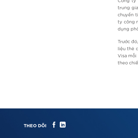
Công ty 
trung gi
chuyển t
ty công n
dụng phổ
Trước đó
liệu thẻ
Visa mỗi
theo chiế
THEO DÕI