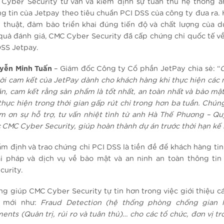
 Cyber Security tư vấn và kiểm định sự tuân thủ hệ thống a
g tin của Jetpay theo tiêu chuẩn PCI DSS của công ty đưa ra. 
ỹ thuật, đảm bảo triển khai đúng tiến độ và chất lượng của d
 quả đánh giá, CMC Cyber Security đã cấp chứng chỉ quốc tế v
DSS Jetpay.
yễn Minh Tuấn
– Giám đốc Công ty Cổ phần JetPay chia sẻ: “
lời cam kết của JetPay dành cho khách hàng khi thực hiện các 
án, cam kết rằng sản phẩm là tốt nhất, an toàn nhất và bảo mật
thực hiện trong thời gian gấp rút chỉ trong hơn ba tuần. Chúng
m ơn sự hỗ trợ, tư vấn nhiệt tình từ anh Hà Thế Phương – Q
 CMC Cyber Security, giúp hoàn thành dự án trước thời hạn kế
ẩm định và trao chứng chỉ PCI DSS là tiền đề để khách hàng tin
i pháp và dịch vụ về bảo mật và an ninh an toàn thông ti
curity.
ng giúp CMC Cyber Security tự tin hơn trong việc giới thiệu cá
 mới như:
Fraud Detection (hệ thống phòng chống gian l
nts (Quản trị, rủi ro và tuân thủ)… cho các tổ chức, đơn vị t