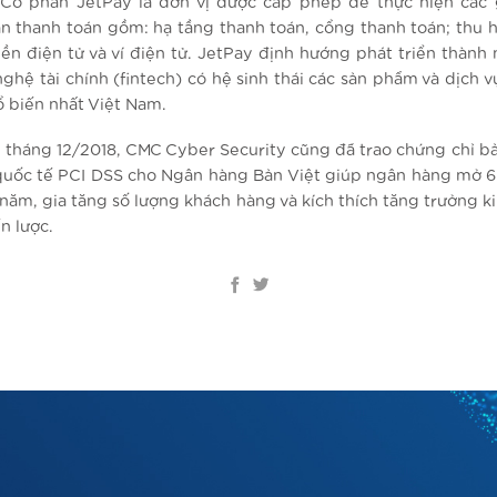
Cổ phần JetPay là đơn vị được cấp phép để thực hiện các 
an thanh toán gồm: hạ tầng thanh toán, cổng thanh toán; thu hộ
iền điện tử và ví điện tử. JetPay định hướng phát triển thành
ghệ tài chính (fintech) có hệ sinh thái các sản phẩm và dịch 
 biến nhất Việt Nam.
, tháng 12/2018, CMC Cyber Security cũng đã trao chứng chỉ b
 quốc tế PCI DSS cho Ngân hàng Bản Việt giúp ngân hàng mở 6 
 năm, gia tăng số lượng khách hàng và kích thích tăng trưởng k
n lược.