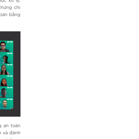
ợc xử lý,
chứng chỉ
toán bằng
g an toàn
h và đánh