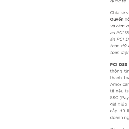
quốc tế.
Chia sẻ 
Quyền Tổ
và cảm ơ
án PCI D
án PCI D
toàn dữ 
toàn diệ
PCI DSS 
thông ti
thanh to
American
tế nêu t
SSC (Pay
giá giúp 
cắp dữ l
doanh ngh