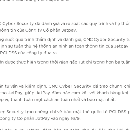
p
 Cyber Security đã đánh giá và rà soát các quy trình và hệ thố
hông tin của Công ty Cổ phần Jetpay.
ng suốt quá trình thẩm định và đánh giá, CMC Cyber Security tư
ịnh sự tuân thủ hệ thống an ninh an toàn thông tin của Jetpay 
PCI DSS của công ty đưa ra.
án được thực hiện trong thời gian gấp rút chỉ trong hơn ba tuầ
ần tư vấn và kiểm định, CMC Cyber Security đã trao chứng ch
cho JetPay, giúp JetPay đảm bảo cam kết với khách hàng khi 
ệp vụ thanh toán một cách an toàn nhất và bảo mật nhất.
r Security trao chứng chỉ về bảo mật thẻ quốc tế PCI DSS 
 Công ty Cổ phần JetPay vào ngày 16/9.