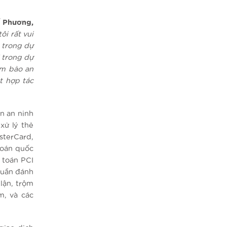
 Phương,
ôi rất vui
 trong dự
 trong dự
ảm bảo an
t hợp tác
n an ninh
xử lý thẻ
sterCard,
toán quốc
 toán PCI
huẩn đánh
 lận, trộm
m, và các