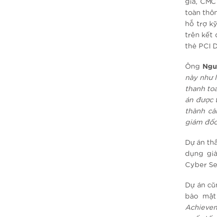
giá, CMC
toàn thôn
hỗ trợ k
trên kết
thẻ PCI 
Ông
Ngu
này như 
thanh to
án được 
thành cả
giám đốc
Dự án th
dụng giả
Cyber Se
Dự án cũ
bảo mật
Achieveme