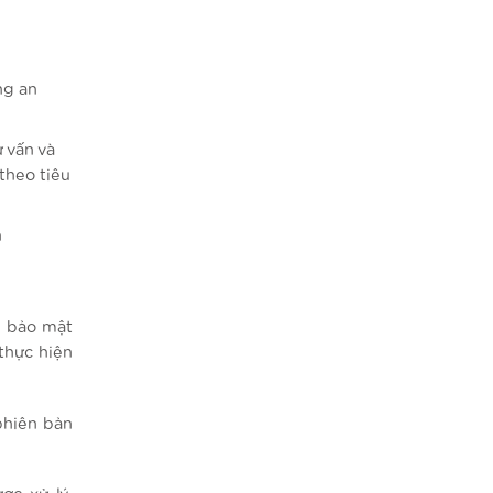
ng an
 vấn và
theo tiêu
n
ỉ bảo mật
thực hiện
phiên bản