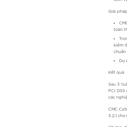
Giải phá
CMC
toàn t
Tro
kiểm đ
chuẩn 
Dự 
Kết quả
Sau 3 tu
PCI DSS 
các nghi
CMC Cybe
3.2.1 cho