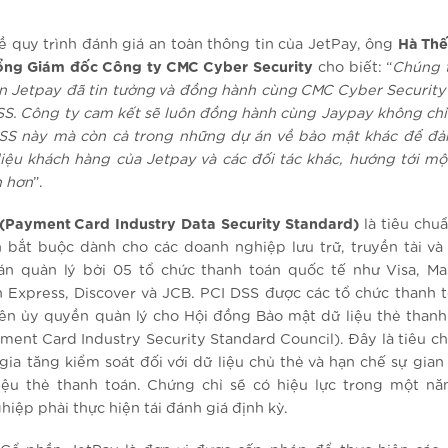
về quy trình đánh giá an toàn thông tin của JetPay, ông
Hà Thế
ng Giám đốc Công ty CMC Cyber Security
cho biết: “
Chúng t
n Jetpay đã tin tưởng và đồng hành cùng CMC Cyber Security
SS. Công ty cam kết sẽ luôn đồng hành cùng Jaypay không chỉ
SS này mà còn cả trong những dự án về bảo mật khác để đ
liệu khách hàng của Jetpay và các đối tác khác, hướng tới mộ
n hơn
”.
(Payment Card Industry Data Security Standard)
là tiêu chuẩ
n bắt buộc dành cho các doanh nghiệp lưu trữ, truyền tải và 
án quản lý bởi 05 tổ chức thanh toán quốc tế như Visa, Ma
 Express, Discover và JCB. PCI DSS được các tổ chức thanh 
rên ủy quyền quản lý cho Hội đồng Bảo mật dữ liệu thẻ thanh
ment Card Industry Security Standard Council). Đây là tiêu c
gia tăng kiểm soát đối với dữ liệu chủ thẻ và hạn chế sự gian
iệu thẻ thanh toán. Chứng chỉ sẽ có hiệu lực trong một nă
iệp phải thực hiện tái đánh giá định kỳ.