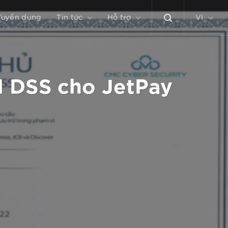
Tuyển dụng
Tin tức
Hỗ trợ
VI
I DSS cho JetPay