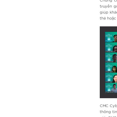
Chứng ch
truyền g
giúp khá
thẻ hoặc 
CMC Cybe
thông ti