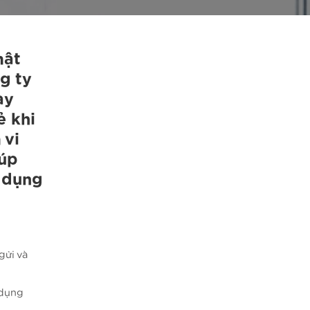
mật
g ty
ày
ẻ khi
 vi
iúp
ử dụng
gửi và
 dụng