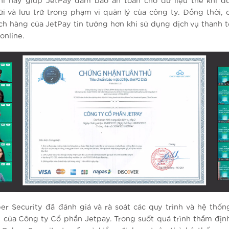
ỉ này giúp JetPay đảm bảo an toàn cho dữ liệu thẻ khi đư
ửi và lưu trữ trong phạm vi quản lý của công ty. Đồng thời, 
ch hàng của JetPay tin tưởng hơn khi sử dụng dịch vụ thanh 
online.
r Security đã đánh giá và rà soát các quy trình và hệ thốn
n của Công ty Cổ phần Jetpay. Trong suốt quá trình thẩm địn