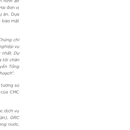
n ninh an
Hai đơn vị
ự án. Dựa
ề bảo mật
Chứng chỉ
nghiệp vụ
 nhất. Dự
 tôi chân
uyền Tổng
 hoạch
”.
 tưởng sử
n của CMC
c dịch vụ
ận), GRC
rong nước,