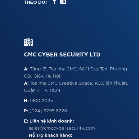
THEO DÕI
CMC CYBER SECURITY LTD
A:
Tầng 15, Tòa nhà CMC, Số 11 Duy Tân, Phường
Cầu Giấy, Hà Nội.
A:
Tòa nhà CMC Creative Space, KCX Tân Thuận,
Quận 7, TP. HCM
H:
1900 2025
P:
(024) 3795 8228
E:
Liên hệ kinh doanh:
sales@cmccybersecurity.com
Hỗ trợ khách hàng: