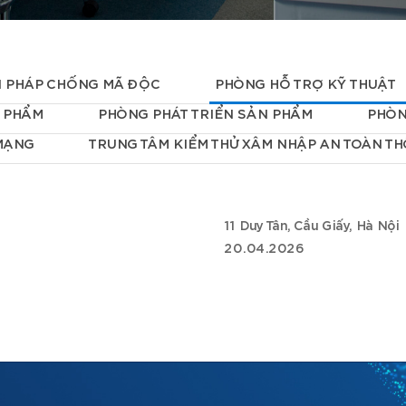
I PHÁP CHỐNG MÃ ĐỘC
PHÒNG HỖ TRỢ KỸ THUẬT
N PHẨM
PHÒNG PHÁT TRIỂN SẢN PHẨM
PHÒN
 MẠNG
TRUNG TÂM KIỂM THỬ XÂM NHẬP AN TOÀN TH
11 Duy Tân, Cầu Giấy, Hà Nội
20.04.2026