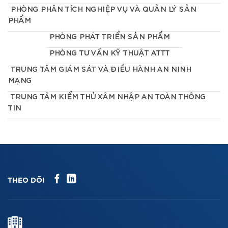
PHÒNG PHÂN TÍCH NGHIỆP VỤ VÀ QUẢN LÝ SẢN
PHẨM
PHÒNG PHÁT TRIỂN SẢN PHẨM
PHÒNG TƯ VẤN KỸ THUẬT ATTT
TRUNG TÂM GIÁM SÁT VÀ ĐIỀU HÀNH AN NINH
MẠNG
TRUNG TÂM KIỂM THỬ XÂM NHẬP AN TOÀN THÔNG
TIN
THEO DÕI