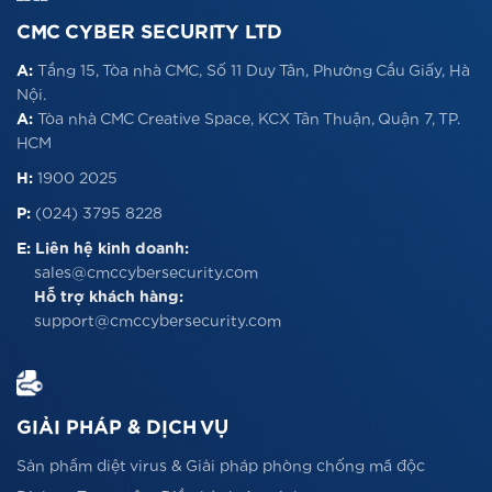
CMC CYBER SECURITY LTD
A:
Tầng 15, Tòa nhà CMC, Số 11 Duy Tân, Phường Cầu Giấy, Hà
Nội.
A:
Tòa nhà CMC Creative Space, KCX Tân Thuận, Quận 7, TP.
HCM
H:
1900 2025
P:
(024) 3795 8228
E:
Liên hệ kinh doanh:
sales@cmccybersecurity.com
Hỗ trợ khách hàng:
support@cmccybersecurity.com
GIẢI PHÁP & DỊCH VỤ
Sản phẩm diệt virus & Giải pháp phòng chống mã độc